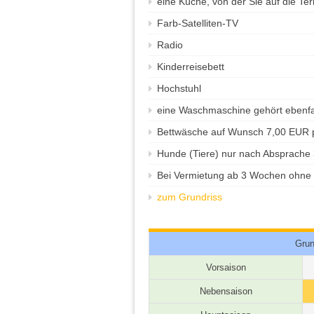
eine Küche, von der Sie auf die Te
Farb-Satelliten-TV
Radio
Kinderreisebett
Hochstuhl
eine Waschmaschine gehört ebenfal
Bettwäsche auf Wunsch 7,00 EUR p
Hunde (Tiere) nur nach Absprache 
Bei Vermietung ab 3 Wochen ohne 
zum Grundriss
Grun
Vorsaison
Nebensaison