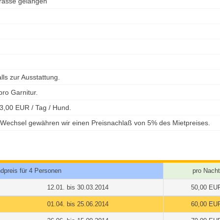
rrasse gelangen
ls zur Ausstattung.
ro Garnitur.
3,00 EUR / Tag / Hund.
Wechsel gewähren wir einen Preisnachlaß von 5% des Mietpreises.
dpreis für 4 Personen
pro Nacht
12.01. bis 30.03.2014
50,00 EU
01.04. bis 25.06.2014
60,00 EU