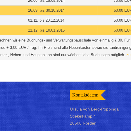
26.06. bis 15.09.2014
70,00 EU
16.09. bis 30.10.2014
60,00 EU
01.11. bis 20.12.2014
50,00 EU
21.12. bis 10.01.2015
60,00 EU
echnen wir eine Buchungs- und Verwaltungspauschale von einmalig € 30.
Für 
nde + 3,00 EUR / Tag. Im Preis sind alle Nebenkosten sowie die Endreinigung 
Winter-, Neben- und Hauptsaison sind nur wöchentliche Buchungen möglich.
zu
Kontaktdaten:
Ursula von Berg-Poppinga
Stiekelkamp 4
26506 Norden