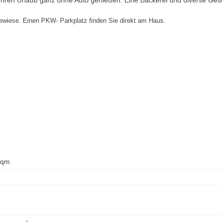
Ihren Urlaub ganz ohne Auto genießen. Eine Bäckerei und diverse Gesc
ewiese. Einen PKW- Parkplatz finden Sie direkt am Haus.
 qm