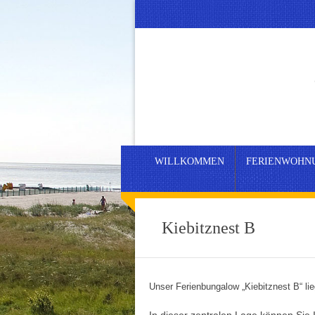
WILLKOMMEN
FERIENWOHN
Kiebitznest B
Unser Ferienbungalow „Kiebitznest B“ l