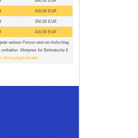
R
490,00 EUR
R
420,00 EUR
R
350,00 EUR
R
420,00 EUR
jede weitere Person wird ein Aufschlag
enthalten. Mietpreis für Bettwäsche €
m Belegungskalender
.